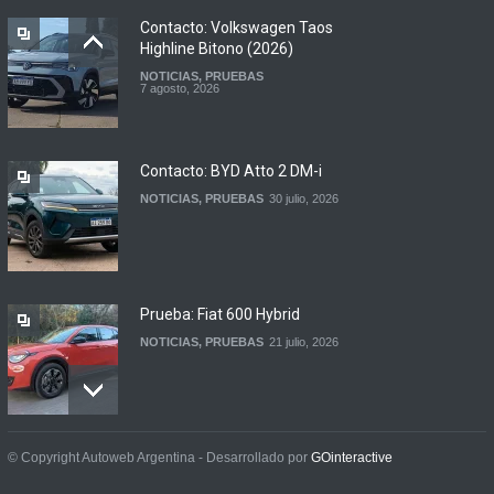
LANZAMIENTOS
,
MOTOWEB
7 agosto, 2026
Contacto: Volkswagen Taos
Highline Bitono (2026)
NOTICIAS
,
PRUEBAS
Argentina y Ecuador
7 agosto, 2026
firmaron un acuerdo
automotor
NOTICIAS
6 agosto, 2026
Contacto: BYD Atto 2 DM-i
NOTICIAS
,
PRUEBAS
30 julio, 2026
Prueba: Fiat 600 Hybrid
NOTICIAS
,
PRUEBAS
21 julio, 2026
Prueba: BYD Song Pro GS
© Copyright Autoweb Argentina - Desarrollado por
GOinteractive
NOTICIAS
,
PRUEBAS
13 julio, 2026