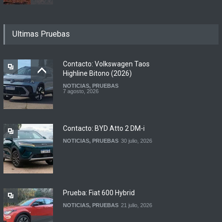
Motomel lanza las
Ultimas Pruebas
renovadas S2 y Skua 150 en
Argentina
LANZAMIENTOS
,
MOTOWEB
7 agosto, 2026
Contacto: Volkswagen Taos
Highline Bitono (2026)
NOTICIAS
,
PRUEBAS
Argentina y Ecuador
7 agosto, 2026
firmaron un acuerdo
automotor
NOTICIAS
6 agosto, 2026
Contacto: BYD Atto 2 DM-i
NOTICIAS
,
PRUEBAS
30 julio, 2026
Prueba: Fiat 600 Hybrid
NOTICIAS
,
PRUEBAS
21 julio, 2026