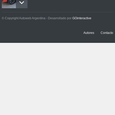
Prueba: BYD Song Pro GS
© Copyright Autoweb Argentina - Desarrollado por
GOinteractive
NOTICIAS
,
PRUEBAS
13 julio, 2026
Autores
Contacto
Contacto: Jeep Wrangler
Rubicon 2p
NOTICIAS
,
PRUEBAS
3 julio, 2026