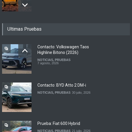
Motomel lanza las
Ultimas Pruebas
renovadas S2 y Skua 150 en
Argentina
LANZAMIENTOS
,
MOTOWEB
7 agosto, 2026
Contacto: Volkswagen Taos
Highline Bitono (2026)
NOTICIAS
,
PRUEBAS
Argentina y Ecuador
7 agosto, 2026
firmaron un acuerdo
automotor
NOTICIAS
6 agosto, 2026
Contacto: BYD Atto 2 DM-i
NOTICIAS
,
PRUEBAS
30 julio, 2026
Prueba: Fiat 600 Hybrid
NOTICIAS
,
PRUEBAS
21 julio, 2026