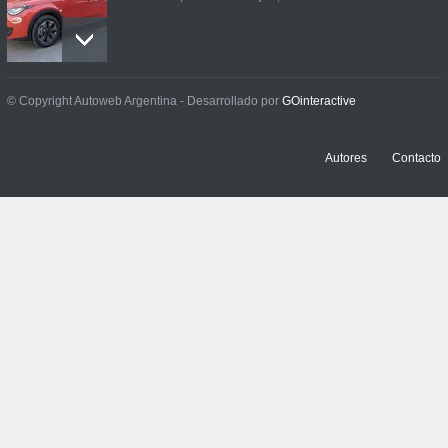
Prueba: BYD Song Pro GS
© Copyright Autoweb Argentina - Desarrollado por
GOinteractive
NOTICIAS
,
PRUEBAS
13 julio, 2026
Autores
Contacto
Contacto: Jeep Wrangler
Rubicon 2p
NOTICIAS
,
PRUEBAS
3 julio, 2026