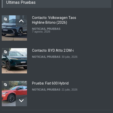
Ultimas Pruebas
renovadas S2 y Skua 150 en
Argentina
LANZAMIENTOS
,
MOTOWEB
7 agosto, 2026
Contacto: Volkswagen Taos
Highline Bitono (2026)
NOTICIAS
,
PRUEBAS
Argentina y Ecuador
7 agosto, 2026
firmaron un acuerdo
automotor
NOTICIAS
6 agosto, 2026
Contacto: BYD Atto 2 DM-i
NOTICIAS
,
PRUEBAS
30 julio, 2026
Prueba: Fiat 600 Hybrid
NOTICIAS
,
PRUEBAS
21 julio, 2026