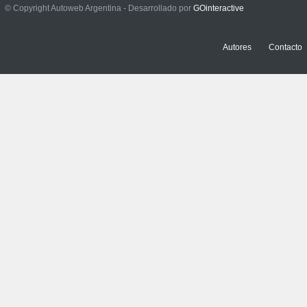
Prueba: BYD Song Pro GS
© Copyright Autoweb Argentina - Desarrollado por
GOinteractive
NOTICIAS
,
PRUEBAS
13 julio, 2026
Autores
Contacto
Contacto: Jeep Wrangler
Rubicon 2p
NOTICIAS
,
PRUEBAS
3 julio, 2026