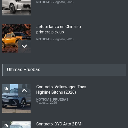
NOTICIAS
7 agosto, 2026
Jetour lanza en China su
primera pick up
NOTICIAS
7 agosto, 2026
Motomel lanza las
Ultimas Pruebas
renovadas S2 y Skua 150 en
Argentina
LANZAMIENTOS
,
MOTOWEB
7 agosto, 2026
Contacto: Volkswagen Taos
Highline Bitono (2026)
NOTICIAS
,
PRUEBAS
Argentina y Ecuador
7 agosto, 2026
firmaron un acuerdo
automotor
NOTICIAS
6 agosto, 2026
Contacto: BYD Atto 2 DM-i