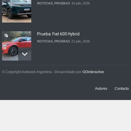
NOTICIAS
,
PRUEBAS
30 julio, 2026
Prueba: Fiat 600 Hybrid
NOTICIAS
,
PRUEBAS
21 julio, 2026
Prueba: BYD Song Pro GS
© Copyright Autoweb Argentina - Desarrollado por
GOinteractive
NOTICIAS
,
PRUEBAS
13 julio, 2026
Autores
Contacto
Contacto: Jeep Wrangler
Rubicon 2p
NOTICIAS
,
PRUEBAS
3 julio, 2026