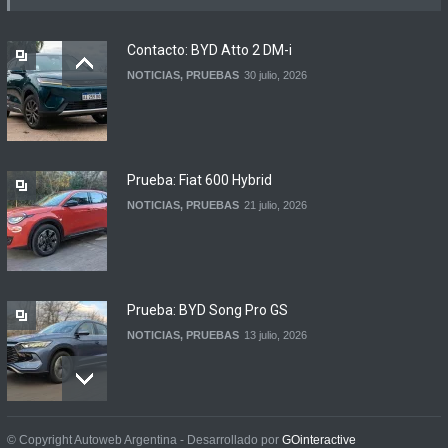
Argentina
NOTICIAS
6 agosto, 2026
Contacto: BYD Atto 2 DM-i
NOTICIAS
,
PRUEBAS
30 julio, 2026
BMW lanza el X1 sDrive18
Efficient en Argentina
LANZAMIENTOS
6 agosto, 2026
Prueba: Fiat 600 Hybrid
NOTICIAS
,
PRUEBAS
21 julio, 2026
Prueba: BYD Song Pro GS
NOTICIAS
,
PRUEBAS
13 julio, 2026
Contacto: Jeep Wrangler
© Copyright Autoweb Argentina - Desarrollado por
GOinteractive