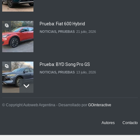
Hybrid en Argentina
LANZAMIENTOS
3 agosto, 2026
Prueba: Fiat 600 Hybrid
NOTICIAS
,
PRUEBAS
21 julio, 2026
Prueba: BYD Song Pro GS
NOTICIAS
,
PRUEBAS
13 julio, 2026
Contacto: Jeep Wrangler
© Copyright Autoweb Argentina - Desarrollado por
GOinteractive
Rubicon 2p
NOTICIAS
,
PRUEBAS
3 julio, 2026
Autores
Contacto