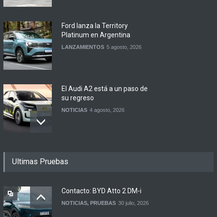
Ford lanza la Territory
Platinum en Argentina
LANZAMIENTOS
5 agosto, 2026
El Audi A2 está a un paso de
su regreso
NOTICIAS
4 agosto, 2026
Buenos Aires y otras
Ultimas Pruebas
ciudades anunciaron el
regreso del Smart más
esperado
Contacto: BYD Atto 2 DM-i
NOTICIAS
4 agosto, 2026
NOTICIAS
,
PRUEBAS
30 julio, 2026
Suzuki lanza el Across