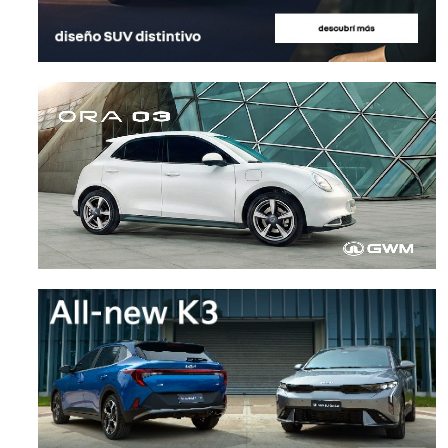
Cuáles son las pick ups que
Toyota propone que l
llegan de Asia para competir
automotrices japone
con la oferta regional
unan para hacer frent
avance chino
NOTICIAS
24 julio, 2026
NOTICIAS
23 julio, 2026