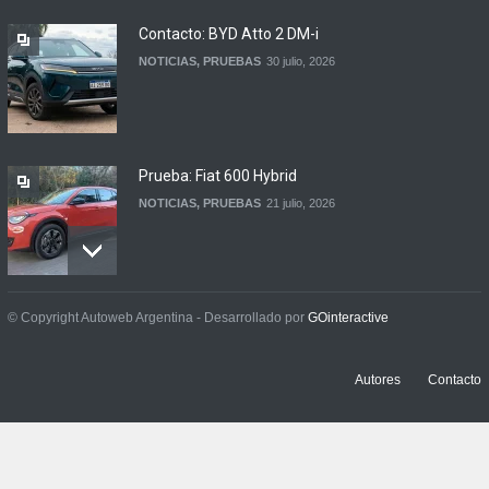
NOTICIAS
6 agosto, 2026
Contacto: BYD Atto 2 DM-i
NOTICIAS
,
PRUEBAS
30 julio, 2026
Prueba: Fiat 600 Hybrid
NOTICIAS
,
PRUEBAS
21 julio, 2026
Prueba: BYD Song Pro GS
© Copyright Autoweb Argentina - Desarrollado por
GOinteractive
NOTICIAS
,
PRUEBAS
13 julio, 2026
Autores
Contacto
Contacto: Jeep Wrangler
Rubicon 2p