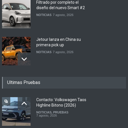
Filtrado por completo el
diseño del nuevo Smart #2
NOTICIAS
7 agosto, 2026
Jetour lanza en China su
primera pick up
NOTICIAS
7 agosto, 2026
Motomel lanza las
Ultimas Pruebas
renovadas S2 y Skua 150 en
Argentina
LANZAMIENTOS
,
MOTOWEB
7 agosto, 2026
Contacto: Volkswagen Taos
Highline Bitono (2026)
NOTICIAS
,
PRUEBAS
Argentina y Ecuador
7 agosto, 2026
firmaron un acuerdo
automotor