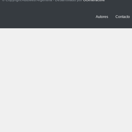
Rubicon 2p
NOTICIAS
,
PRUEBAS
3 julio, 2026
Autores
Contacto
Prueba: Renault Boreal
Iconic
NOTICIAS
,
PRUEBAS
29 junio, 2026