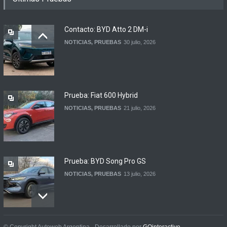
regreso del Smart más
esperado
Contacto: BYD Atto 2 DM-i
NOTICIAS
4 agosto, 2026
NOTICIAS
,
PRUEBAS
30 julio, 2026
Suzuki lanza el Across
Hybrid en Argentina
LANZAMIENTOS
3 agosto, 2026
Prueba: Fiat 600 Hybrid
NOTICIAS
,
PRUEBAS
21 julio, 2026
Prueba: BYD Song Pro GS
NOTICIAS
,
PRUEBAS
13 julio, 2026
Contacto: Jeep Wrangler
© Copyright Autoweb Argentina - Desarrollado por
GOinteractive