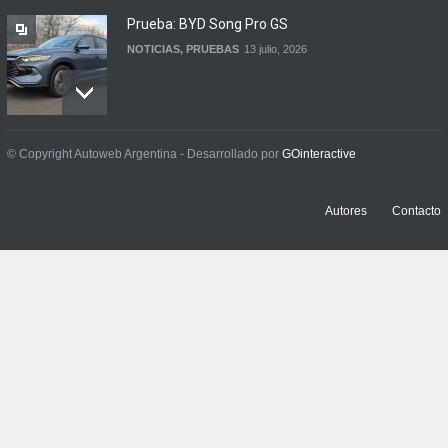
Prueba: BYD Song Pro GS
NOTICIAS
,
PRUEBAS
13 julio, 2026
Contacto: Jeep Wrangler
© Copyright Autoweb Argentina - Desarrollado por
GOinteractive
Rubicon 2p
NOTICIAS
,
PRUEBAS
3 julio, 2026
Autores
Contacto
Prueba: Renault Boreal
Iconic
NOTICIAS
,
PRUEBAS
29 junio, 2026