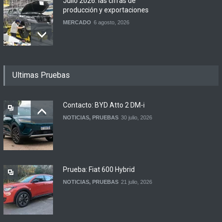
Julio 2026: las cifras de
producción y exportaciones
MERCADO
6 agosto, 2026
Los 15 autos más baratos
Ultimas Pruebas
de agosto 2026 en
Argentina
NOTICIAS
6 agosto, 2026
Contacto: BYD Atto 2 DM-i
NOTICIAS
,
PRUEBAS
30 julio, 2026
BMW lanza el X1 sDrive18
Efficient en Argentina
LANZAMIENTOS
6 agosto, 2026
Prueba: Fiat 600 Hybrid
NOTICIAS
,
PRUEBAS
21 julio, 2026