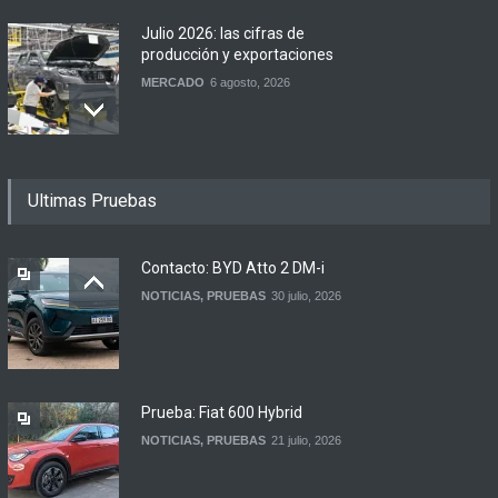
Julio 2026: las cifras de
producción y exportaciones
MERCADO
6 agosto, 2026
Los 15 autos más baratos
Ultimas Pruebas
de agosto 2026 en
Argentina
NOTICIAS
6 agosto, 2026
Contacto: BYD Atto 2 DM-i
NOTICIAS
,
PRUEBAS
30 julio, 2026
BMW lanza el X1 sDrive18
Efficient en Argentina
LANZAMIENTOS
6 agosto, 2026
Prueba: Fiat 600 Hybrid
NOTICIAS
,
PRUEBAS
21 julio, 2026