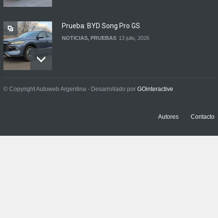
Prueba: BYD Song Pro GS
NOTICIAS
,
PRUEBAS
13 julio, 2026
Contacto: Jeep Wrangler
© Copyright Autoweb Argentina - Desarrollado por
GOinteractive
Rubicon 2p
NOTICIAS
,
PRUEBAS
3 julio, 2026
Autores
Contacto
Prueba: Renault Boreal
Iconic
NOTICIAS
,
PRUEBAS
29 junio, 2026