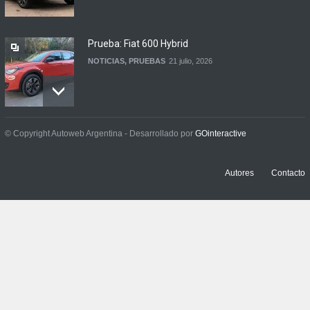
Prueba: Fiat 600 Hybrid
NOTICIAS
,
PRUEBAS
21 julio, 2026
Prueba: BYD Song Pro GS
© Copyright Autoweb Argentina - Desarrollado por
GOinteractive
NOTICIAS
,
PRUEBAS
13 julio, 2026
Autores
Contacto
Contacto: Jeep Wrangler
Rubicon 2p
NOTICIAS
,
PRUEBAS
3 julio, 2026