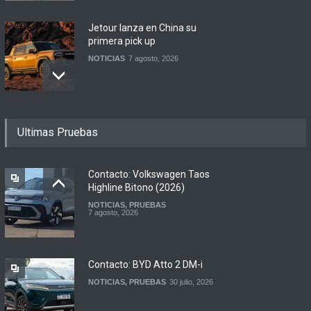
Jetour lanza en China su
primera pick up
NOTICIAS
7 agosto, 2026
Motomel lanza las
Ultimas Pruebas
renovadas S2 y Skua 150 en
Argentina
LANZAMIENTOS
,
MOTOWEB
7 agosto, 2026
Contacto: Volkswagen Taos
Highline Bitono (2026)
NOTICIAS
,
PRUEBAS
Argentina y Ecuador
7 agosto, 2026
firmaron un acuerdo
automotor
NOTICIAS
6 agosto, 2026
Contacto: BYD Atto 2 DM-i
NOTICIAS
,
PRUEBAS
30 julio, 2026