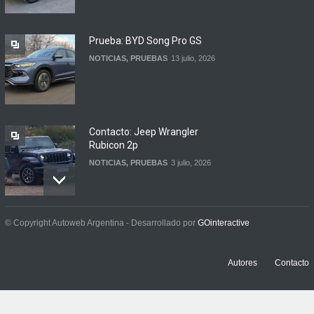
automotor
NOTICIAS
6 agosto, 2026
Prueba: BYD Song Pro GS
NOTICIAS
,
PRUEBAS
13 julio, 2026
Contacto: Jeep Wrangler
Rubicon 2p
NOTICIAS
,
PRUEBAS
3 julio, 2026
Prueba: Renault Boreal
© Copyright Autoweb Argentina - Desarrollado por
GOinteractive
Iconic
NOTICIAS
,
PRUEBAS
29 junio, 2026
Autores
Contacto
Contacto: BYD Atto 2 DM-i