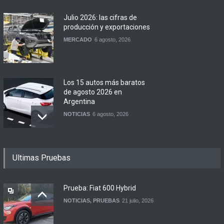
Julio 2026: las cifras de
producción y exportaciones
MERCADO
6 agosto, 2026
Los 15 autos más baratos
de agosto 2026 en
Argentina
NOTICIAS
6 agosto, 2026
BMW lanza el X1 sDrive18
Ultimas Pruebas
Efficient en Argentina
LANZAMIENTOS
6 agosto, 2026
Prueba: Fiat 600 Hybrid
NOTICIAS
,
PRUEBAS
21 julio, 2026
Argentina y Ecuador
firmaron un acuerdo