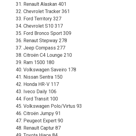
31. Renault Alaskan 401
32. Chevrolet Tracker 361
33. Ford Territory 327
34. Chevrolet S10 317
35. Ford Bronco Sport 309
36. Renaut Stepway 278
37. Jeep Compass 277
38. Citroën C4 Lounge 210
39. Ram 1500 180
40. Volkswagen Saveiro 178
41. Nissan Sentra 150
42. Honda HR-V 117
43. Iveco Daily 106
44. Ford Transit 100
45. Volkswagen Polo/Virtus 93
46. Citroën Jumpy 91
47. Peugeot Expert 90
48. Renault Captur 87
49. Toyota Hiace 84