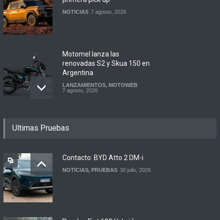
NOTICIAS
7 agosto, 2026
Motomel lanza las
renovadas S2 y Skua 150 en
Argentina
LANZAMIENTOS
,
MOTOWEB
7 agosto, 2026
Argentina y Ecuador
Ultimas Pruebas
firmaron un acuerdo
automotor
NOTICIAS
6 agosto, 2026
Contacto: BYD Atto 2 DM-i
NOTICIAS
,
PRUEBAS
30 julio, 2026
Contacto: Volkswagen Taos
Highline Bitono (2026)
NOTICIAS
,
PRUEBAS
7 agosto, 2026