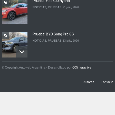
Prueba: Fiat 600 Hybrid
NOTICIAS
,
PRUEBAS
21 julio, 2026
Prueba: BYD Song Pro GS
NOTICIAS
,
PRUEBAS
13 julio, 2026
Contacto: Jeep Wrangler
© Copyright Autoweb Argentina - Desarrollado por
GOinteractive
Rubicon 2p
NOTICIAS
,
PRUEBAS
3 julio, 2026
Autores
Contacto
Contacto: Volkswagen Taos
Highline Bitono (2026)
NOTICIAS
,
PRUEBAS