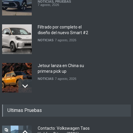
NOTICIAS
,
PRUEBAS
7 agosto, 2026
Filtrado por completo el
diseño del nuevo Smart #2
NOTICIAS
7 agosto, 2026
Jetour lanza en China su
primera pick up
NOTICIAS
7 agosto, 2026
Motomel lanza las
Ultimas Pruebas
renovadas S2 y Skua 150 en
Argentina
LANZAMIENTOS
,
MOTOWEB
7 agosto, 2026
Contacto: Volkswagen Taos