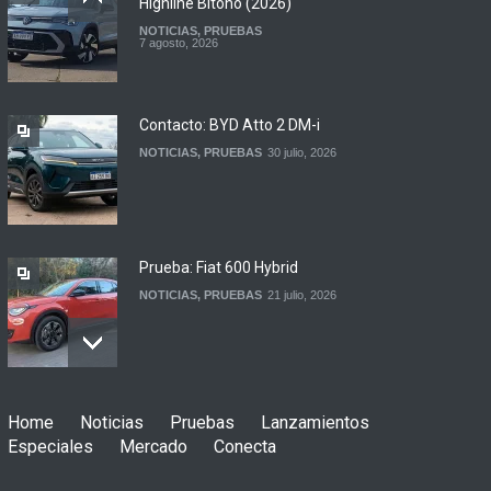
Highline Bitono (2026)
NOTICIAS
,
PRUEBAS
Argentina y Ecuador
7 agosto, 2026
firmaron un acuerdo
automotor
NOTICIAS
6 agosto, 2026
Contacto: BYD Atto 2 DM-i
NOTICIAS
,
PRUEBAS
30 julio, 2026
Prueba: Fiat 600 Hybrid
NOTICIAS
,
PRUEBAS
21 julio, 2026
Prueba: BYD Song Pro GS
Home
Noticias
Pruebas
Lanzamientos
NOTICIAS
,
PRUEBAS
13 julio, 2026
Especiales
Mercado
Conecta