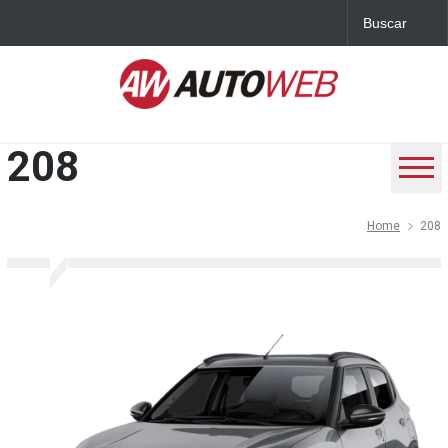
208
Home
208