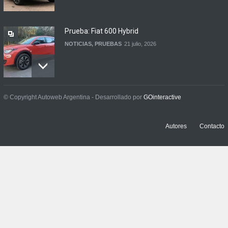
Prueba: Fiat 600 Hybrid
NOTICIAS
,
PRUEBAS
21 julio, 2026
Prueba: BYD Song Pro GS
© Copyright Autoweb Argentina - Desarrollado por
GOinteractive
NOTICIAS
,
PRUEBAS
13 julio, 2026
Autores
Contacto
Contacto: Jeep Wrangler
Rubicon 2p
NOTICIAS
,
PRUEBAS
3 julio, 2026