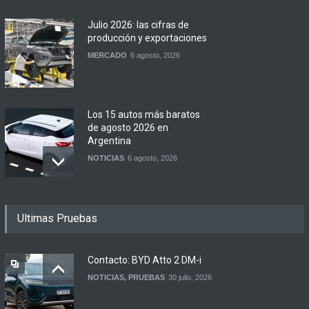
Julio 2026: las cifras de
producción y exportaciones
MERCADO
6 agosto, 2026
Los 15 autos más baratos
de agosto 2026 en
Argentina
NOTICIAS
6 agosto, 2026
BMW lanza el X1 sDrive18
Ultimas Pruebas
Efficient en Argentina
LANZAMIENTOS
6 agosto, 2026
Contacto: BYD Atto 2 DM-i
NOTICIAS
,
PRUEBAS
30 julio, 2026
DFSK lanza el Glory 600 en
Argentina