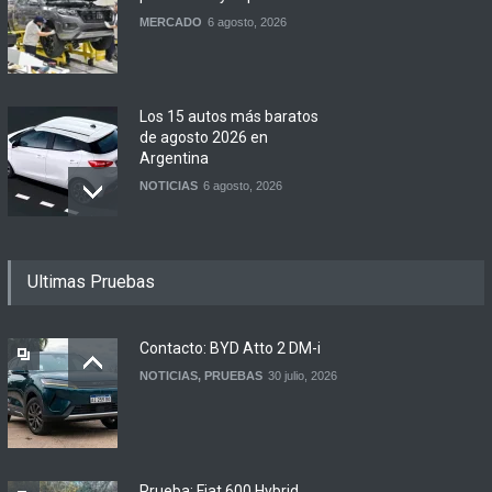
MERCADO
6 agosto, 2026
Los 15 autos más baratos
de agosto 2026 en
Argentina
NOTICIAS
6 agosto, 2026
BMW lanza el X1 sDrive18
Ultimas Pruebas
Efficient en Argentina
LANZAMIENTOS
6 agosto, 2026
Contacto: BYD Atto 2 DM-i
NOTICIAS
,
PRUEBAS
30 julio, 2026
DFSK lanza el Glory 600 en
Argentina
NOTICIAS
5 agosto, 2026
Prueba: Fiat 600 Hybrid