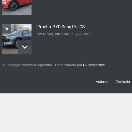
Prueba: BYD Song Pro GS
NOTICIAS
,
PRUEBAS
13 julio, 2026
Contacto: Jeep Wrangler
© Copyright Autoweb Argentina - Desarrollado por
GOinteractive
Rubicon 2p
NOTICIAS
,
PRUEBAS
3 julio, 2026
Autores
Contacto
Prueba: Renault Boreal
Iconic
NOTICIAS
,
PRUEBAS
29 junio, 2026