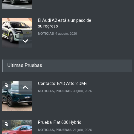
El Audi A2 está a un paso de
su regreso
NOTICIAS
4 agosto, 2026
Buenos Aires y otras
Ultimas Pruebas
ciudades anunciaron el
regreso del Smart más
esperado
Contacto: BYD Atto 2 DM-i
NOTICIAS
4 agosto, 2026
NOTICIAS
,
PRUEBAS
30 julio, 2026
Suzuki lanza el Across
Hybrid en Argentina
LANZAMIENTOS
3 agosto, 2026
Prueba: Fiat 600 Hybrid
NOTICIAS
,
PRUEBAS
21 julio, 2026