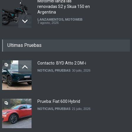
Motomel lanza las
renovadas S2 y Skua 150 en
Argentina
LANZAMIENTOS
,
MOTOWEB
7 agosto, 2026
Argentina y Ecuador
Ultimas Pruebas
firmaron un acuerdo
automotor
NOTICIAS
6 agosto, 2026
Contacto: BYD Atto 2 DM-i
NOTICIAS
,
PRUEBAS
30 julio, 2026
Contacto: Volkswagen Taos
Highline Bitono (2026)
NOTICIAS
,
PRUEBAS
7 agosto, 2026
Prueba: Fiat 600 Hybrid
NOTICIAS
,
PRUEBAS
21 julio, 2026