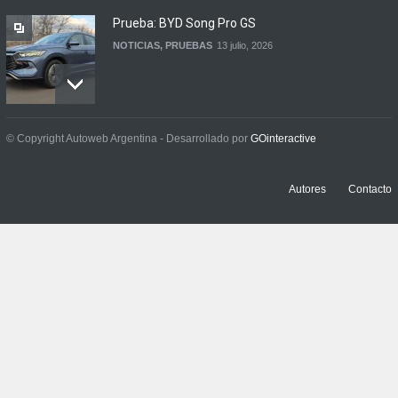
Prueba: BYD Song Pro GS
NOTICIAS
,
PRUEBAS
13 julio, 2026
Contacto: Jeep Wrangler
© Copyright Autoweb Argentina - Desarrollado por
GOinteractive
Rubicon 2p
NOTICIAS
,
PRUEBAS
3 julio, 2026
Autores
Contacto
Contacto: Volkswagen Taos
Highline Bitono (2026)
NOTICIAS
,
PRUEBAS
7 agosto, 2026