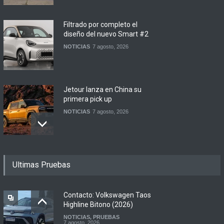
Filtrado por completo el
diseño del nuevo Smart #2
NOTICIAS
7 agosto, 2026
Jetour lanza en China su
primera pick up
NOTICIAS
7 agosto, 2026
Motomel lanza las
Ultimas Pruebas
renovadas S2 y Skua 150 en
Argentina
LANZAMIENTOS
,
MOTOWEB
7 agosto, 2026
Contacto: Volkswagen Taos
Highline Bitono (2026)
NOTICIAS
,
PRUEBAS
Argentina y Ecuador
7 agosto, 2026