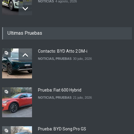
NOTICIAS
4 agosto, 2026
Buenos Aires y otras
Ultimas Pruebas
ciudades anunciaron el
regreso del Smart más
esperado
Contacto: BYD Atto 2 DM-i
NOTICIAS
4 agosto, 2026
NOTICIAS
,
PRUEBAS
30 julio, 2026
Suzuki lanza el Across
Hybrid en Argentina
LANZAMIENTOS
3 agosto, 2026
Prueba: Fiat 600 Hybrid
NOTICIAS
,
PRUEBAS
21 julio, 2026
Prueba: BYD Song Pro GS