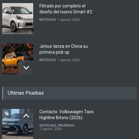
Filtrado por completo el
diseño del nuevo Smart #2
NOTICIAS
7 agosto, 2026
Jetour lanza en China su
primera pick up
NOTICIAS
7 agosto, 2026
Motomel lanza las
Ultimas Pruebas
renovadas S2 y Skua 150 en
Argentina
LANZAMIENTOS
,
MOTOWEB
7 agosto, 2026
Contacto: Volkswagen Taos
Highline Bitono (2026)
NOTICIAS
,
PRUEBAS
Argentina y Ecuador
7 agosto, 2026
firmaron un acuerdo
automotor