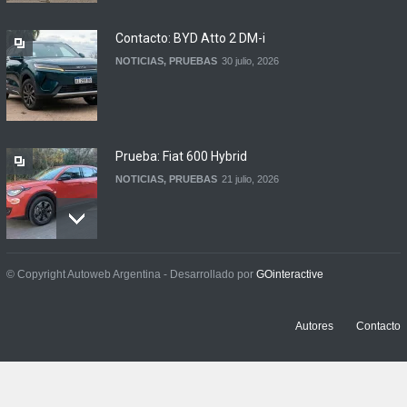
NOTICIAS
6 agosto, 2026
Contacto: BYD Atto 2 DM-i
NOTICIAS
,
PRUEBAS
30 julio, 2026
Prueba: Fiat 600 Hybrid
NOTICIAS
,
PRUEBAS
21 julio, 2026
Prueba: BYD Song Pro GS
© Copyright Autoweb Argentina - Desarrollado por
GOinteractive
NOTICIAS
,
PRUEBAS
13 julio, 2026
Autores
Contacto
Contacto: Jeep Wrangler