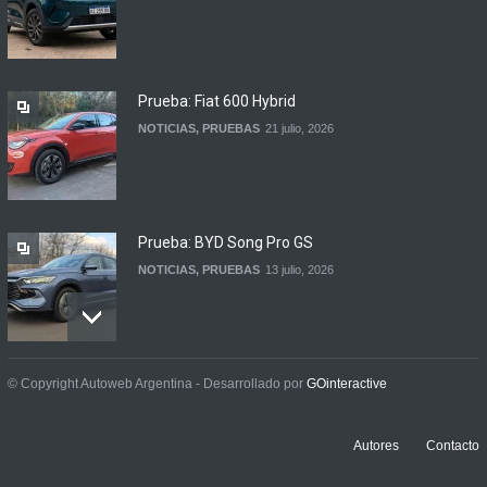
Suzuki lanza el Across
Hybrid en Argentina
LANZAMIENTOS
3 agosto, 2026
Prueba: Fiat 600 Hybrid
NOTICIAS
,
PRUEBAS
21 julio, 2026
Prueba: BYD Song Pro GS
NOTICIAS
,
PRUEBAS
13 julio, 2026
Contacto: Jeep Wrangler
© Copyright Autoweb Argentina - Desarrollado por
GOinteractive
Rubicon 2p
NOTICIAS
,
PRUEBAS
3 julio, 2026
Autores
Contacto