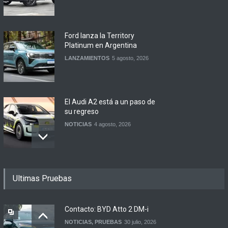
Ford lanza la Territory
Platinum en Argentina
LANZAMIENTOS
5 agosto, 2026
El Audi A2 está a un paso de
su regreso
NOTICIAS
4 agosto, 2026
Buenos Aires y otras
Ultimas Pruebas
ciudades anunciaron el
regreso del Smart más
esperado
Contacto: BYD Atto 2 DM-i
NOTICIAS
4 agosto, 2026
NOTICIAS
,
PRUEBAS
30 julio, 2026