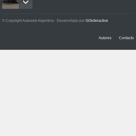
Contacto: Jeep Wrangler
© Copyright Autoweb Argentina - Desarrollado por
GOinteractive
Rubicon 2p
NOTICIAS
,
PRUEBAS
3 julio, 2026
Autores
Contacto
Prueba: Renault Boreal
Iconic
NOTICIAS
,
PRUEBAS
29 junio, 2026