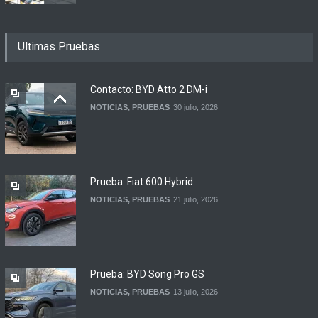
Los 15 autos más baratos
Ultimas Pruebas
de agosto 2026 en
Argentina
NOTICIAS
6 agosto, 2026
Contacto: BYD Atto 2 DM-i
NOTICIAS
,
PRUEBAS
30 julio, 2026
BMW lanza el X1 sDrive18
Efficient en Argentina
LANZAMIENTOS
6 agosto, 2026
Prueba: Fiat 600 Hybrid
NOTICIAS
,
PRUEBAS
21 julio, 2026
Prueba: BYD Song Pro GS
NOTICIAS
,
PRUEBAS
13 julio, 2026