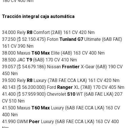
180 CV 400 Nm
Tracción integral caja automática
34.000 Rely
R8
Comfort (2AB) 161 CV 420 Nm
37.250 ($ 52.150.475) Foton
Tunland G7
Ultimate (6AB FAE)
161 CV 390 Nm
38.000 Maxus
T60 Max
Elite (4AB) 163 CV 400 Nm
38.500 JAC
T9
(6AB) 170 CV 410 Nm
39.057 ($ 54.679.186) Nissan
Frontier
X-Gear (6AB) 190 CV
450 Nm
39.500 Rely
R8
Luxury (7AB FAE CCA LKA) 161 CV 420 Nm
40.143 ($ 56.200.000) Ford
Ranger
XL (7AB) 170 CV 405 Nm
41.400 ($ 57.959.900) Chevrolet
S10
WT (6AB FAE LKA) 207
CV 510 Nm
41.500 Maxus
T60 Max
Luxury (6AB FAE CCA LKA) 163 CV
400 Nm
41.990 GWM
Poer
Luxury (6AB FAE CCA LKA) 163 CV 400