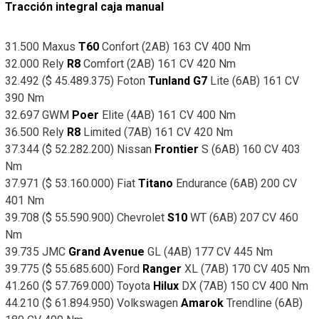
Tracción integral caja manual
31.500 Maxus
T60
Confort (2AB) 163 CV 400 Nm
32.000 Rely
R8
Comfort (2AB) 161 CV 420 Nm
32.492 ($ 45.489.375) Foton
Tunland
G7
Lite (6AB) 161 CV
390 Nm
32.697 GWM
Poer
Elite (4AB) 161 CV 400 Nm
36.500 Rely
R8
Limited (7AB) 161 CV 420 Nm
37.344 ($ 52.282.200) Nissan
Frontier
S (6AB) 160 CV 403
Nm
37.971 ($ 53.160.000) Fiat
Titano
Endurance (6AB) 200 CV
401 Nm
39.708 ($ 55.590.900) Chevrolet
S10
WT (6AB) 207 CV 460
Nm
39.735 JMC
Grand Avenue
GL (4AB) 177 CV 445 Nm
39.775 ($ 55.685.600) Ford
Ranger
XL (7AB) 170 CV 405 Nm
41.260 ($ 57.769.000) Toyota
Hilux
DX (7AB) 150 CV 400 Nm
44.210 ($ 61.894.950) Volkswagen
Amarok
Trendline (6AB)