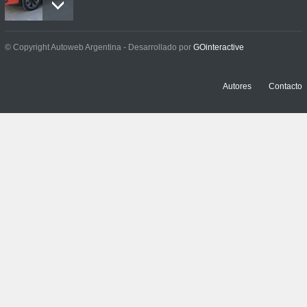
Prueba: BYD Song Pro GS
© Copyright Autoweb Argentina - Desarrollado por
GOinteractive
NOTICIAS
,
PRUEBAS
13 julio, 2026
Autores
Contacto
Contacto: Jeep Wrangler
Rubicon 2p
NOTICIAS
,
PRUEBAS
3 julio, 2026