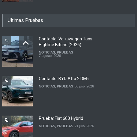
Motomel lanza las
Ultimas Pruebas
renovadas S2 y Skua 150 en
Argentina
LANZAMIENTOS
,
MOTOWEB
7 agosto, 2026
Contacto: Volkswagen Taos
Highline Bitono (2026)
NOTICIAS
,
PRUEBAS
Argentina y Ecuador
7 agosto, 2026
firmaron un acuerdo
automotor
NOTICIAS
6 agosto, 2026
Contacto: BYD Atto 2 DM-i
NOTICIAS
,
PRUEBAS
30 julio, 2026
Prueba: Fiat 600 Hybrid
NOTICIAS
,
PRUEBAS
21 julio, 2026