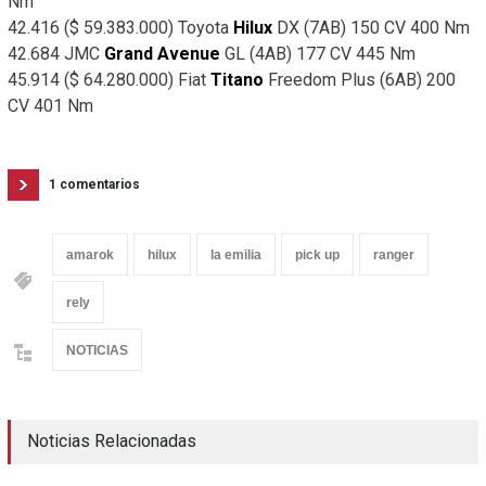
Nm
42.416 ($ 59.383.000) Toyota
Hilux
DX (7AB) 150 CV 400 Nm
42.684 JMC
Grand Avenue
GL (4AB) 177 CV 445 Nm
45.914 ($ 64.280.000) Fiat
Titano
Freedom Plus (6AB) 200
CV 401 Nm
1 comentarios
amarok
hilux
la emilia
pick up
ranger
rely
NOTICIAS
Noticias Relacionadas