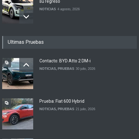
su regreso
NOTICIAS
4 agosto, 2026
Buenos Aires y otras
Ultimas Pruebas
ciudades anunciaron el
regreso del Smart más
esperado
Contacto: BYD Atto 2 DM-i
NOTICIAS
4 agosto, 2026
NOTICIAS
,
PRUEBAS
30 julio, 2026
Suzuki lanza el Across
Hybrid en Argentina
LANZAMIENTOS
3 agosto, 2026
Prueba: Fiat 600 Hybrid
NOTICIAS
,
PRUEBAS
21 julio, 2026