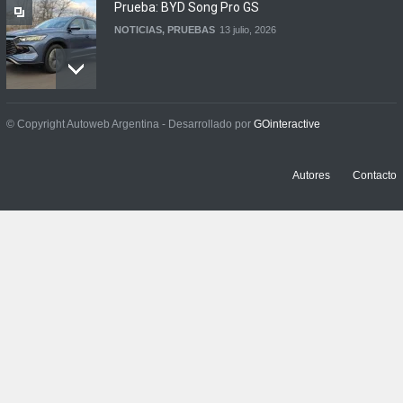
Prueba: BYD Song Pro GS
NOTICIAS
,
PRUEBAS
13 julio, 2026
Contacto: Jeep Wrangler
© Copyright Autoweb Argentina - Desarrollado por
GOinteractive
Rubicon 2p
NOTICIAS
,
PRUEBAS
3 julio, 2026
Autores
Contacto
Prueba: Renault Boreal
Iconic
NOTICIAS
,
PRUEBAS
29 junio, 2026