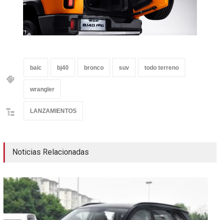
baic
bj40
bronco
suv
todo terreno
wrangler
LANZAMIENTOS
Noticias Relacionadas