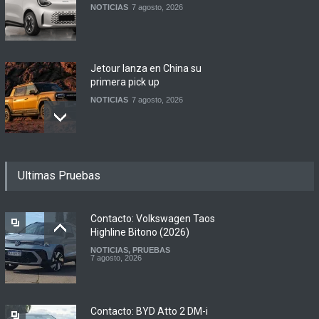
NOTICIAS
7 agosto, 2026
Jetour lanza en China su
primera pick up
NOTICIAS
7 agosto, 2026
Motomel lanza las
Ultimas Pruebas
renovadas S2 y Skua 150 en
Argentina
LANZAMIENTOS
,
MOTOWEB
7 agosto, 2026
Contacto: Volkswagen Taos
Highline Bitono (2026)
NOTICIAS
,
PRUEBAS
Argentina y Ecuador
7 agosto, 2026
firmaron un acuerdo
automotor
NOTICIAS
6 agosto, 2026
Contacto: BYD Atto 2 DM-i