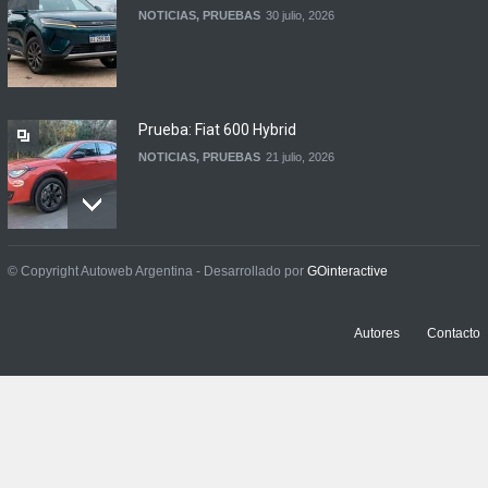
NOTICIAS
,
PRUEBAS
30 julio, 2026
Prueba: Fiat 600 Hybrid
NOTICIAS
,
PRUEBAS
21 julio, 2026
Prueba: BYD Song Pro GS
© Copyright Autoweb Argentina - Desarrollado por
GOinteractive
NOTICIAS
,
PRUEBAS
13 julio, 2026
Autores
Contacto
Contacto: Jeep Wrangler
Rubicon 2p
NOTICIAS
,
PRUEBAS
3 julio, 2026