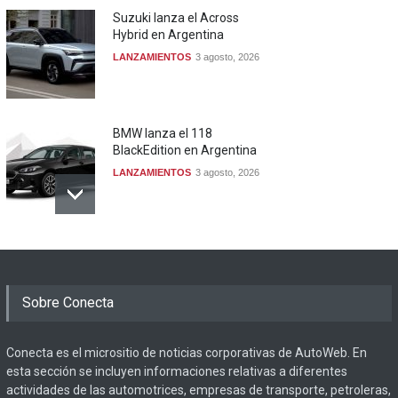
Suzuki lanza el Across
Hybrid en Argentina
LANZAMIENTOS
3 agosto, 2026
BMW lanza el 118
BlackEdition en Argentina
LANZAMIENTOS
3 agosto, 2026
Sobre Conecta
Conecta es el micrositio de noticias corporativas de AutoWeb. En
esta sección se incluyen informaciones relativas a diferentes
actividades de las automotrices, empresas de transporte, petroleras,