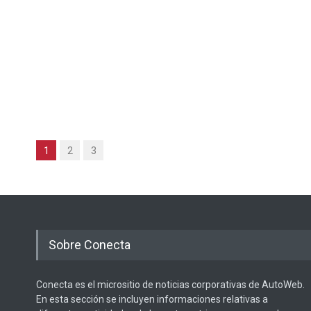
1
2
3
Sobre Conecta
Conecta es el micrositio de noticias corporativas de AutoWeb.
En esta sección se incluyen informaciones relativas a