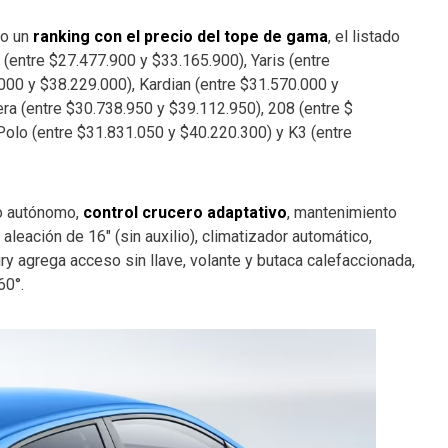
do un
ranking con el precio del tope de gama
, el listado
(entre $27.477.900 y $33.165.900), Yaris (entre
000 y $38.229.000), Kardian (entre $31.570.000 y
ra (entre $30.738.950 y $39.112.950), 208 (entre $
Polo (entre $31.831.050 y $40.220.300) y K3 (entre
do autónomo,
control crucero adaptativo
, mantenimiento
e aleación de 16″ (sin auxilio), climatizador automático,
xury agrega acceso sin llave, volante y butaca calefaccionada,
60°.