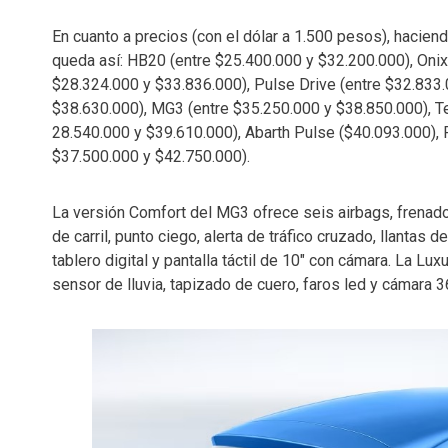
En cuanto a precios (con el dólar a 1.500 pesos), hacien
queda así: HB20 (entre $25.400.000 y $32.200.000), Onix 
$28.324.000 y $33.836.000), Pulse Drive (entre $32.833.
$38.630.000), MG3 (entre $35.250.000 y $38.850.000), Te
28.540.000 y $39.610.000), Abarth Pulse ($40.093.000), 
$37.500.000 y $42.750.000).
La versión Comfort del MG3 ofrece seis airbags, frena
de carril, punto ciego, alerta de tráfico cruzado, llantas d
tablero digital y pantalla táctil de 10″ con cámara. La Lu
sensor de lluvia, tapizado de cuero, faros led y cámara 3