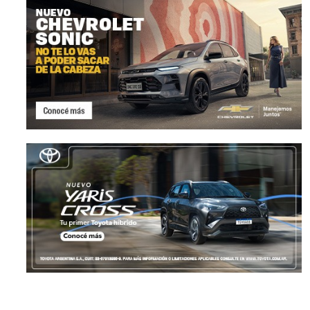
Contacto: BYD Atto 2 DM-i
Geely confirma el pre
tendrá el Icon en Arg
NOTICIAS
,
PRUEBAS
30 julio, 2026