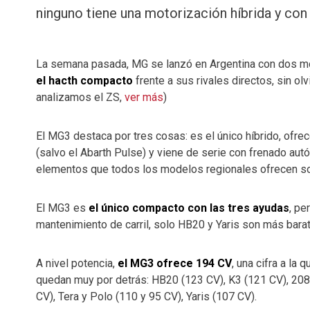
ninguno tiene una motorización híbrida y con
La semana pasada, MG se lanzó en Argentina con dos m
el hacth compacto
frente a sus rivales directos, sin o
analizamos el ZS,
ver más
)
El MG3 destaca por tres cosas: es el único híbrido, ofre
(salvo el Abarth Pulse) y viene de serie con frenado autó
elementos que todos los modelos regionales ofrecen sol
El MG3 es
el único compacto con las tres ayudas
, pe
mantenimiento de carril, solo HB20 y Yaris son más bara
A nivel potencia,
el MG3 ofrece 194 CV
, una cifra a la
quedan muy por detrás: HB20 (123 CV), K3 (121 CV), 208 
CV), Tera y Polo (110 y 95 CV), Yaris (107 CV).