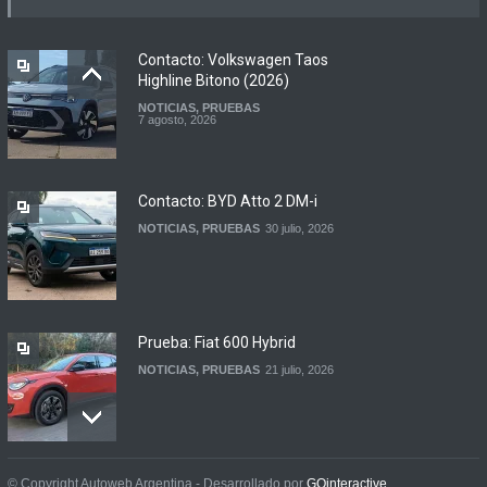
Argentina
LANZAMIENTOS
,
MOTOWEB
7 agosto, 2026
Contacto: Volkswagen Taos
Highline Bitono (2026)
NOTICIAS
,
PRUEBAS
Argentina y Ecuador
7 agosto, 2026
firmaron un acuerdo
automotor
NOTICIAS
6 agosto, 2026
Contacto: BYD Atto 2 DM-i
NOTICIAS
,
PRUEBAS
30 julio, 2026
Prueba: Fiat 600 Hybrid
NOTICIAS
,
PRUEBAS
21 julio, 2026
Prueba: BYD Song Pro GS
© Copyright Autoweb Argentina - Desarrollado por
GOinteractive