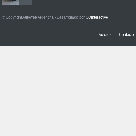
Prueba: BYD Song Pro GS
© Copyright Autoweb Argentina - Desarrollado por
GOinteractive
NOTICIAS
,
PRUEBAS
13 julio, 2026
Autores
Contacto
Contacto: Jeep Wrangler
Rubicon 2p
NOTICIAS
,
PRUEBAS
3 julio, 2026