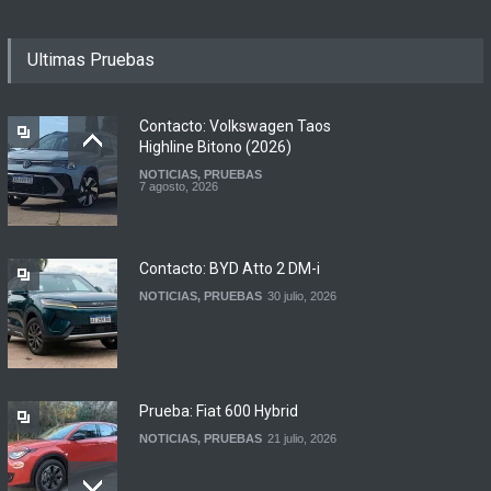
Motomel lanza las
Ultimas Pruebas
renovadas S2 y Skua 150 en
Argentina
LANZAMIENTOS
,
MOTOWEB
7 agosto, 2026
Contacto: Volkswagen Taos
Highline Bitono (2026)
NOTICIAS
,
PRUEBAS
Argentina y Ecuador
7 agosto, 2026
firmaron un acuerdo
automotor
NOTICIAS
6 agosto, 2026
Contacto: BYD Atto 2 DM-i
NOTICIAS
,
PRUEBAS
30 julio, 2026
Prueba: Fiat 600 Hybrid
NOTICIAS
,
PRUEBAS
21 julio, 2026