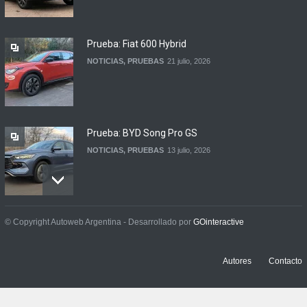
Hybrid en Argentina
LANZAMIENTOS
3 agosto, 2026
Prueba: Fiat 600 Hybrid
NOTICIAS
,
PRUEBAS
21 julio, 2026
Prueba: BYD Song Pro GS
NOTICIAS
,
PRUEBAS
13 julio, 2026
Contacto: Jeep Wrangler
© Copyright Autoweb Argentina - Desarrollado por
GOinteractive
Rubicon 2p
NOTICIAS
,
PRUEBAS
3 julio, 2026
Autores
Contacto