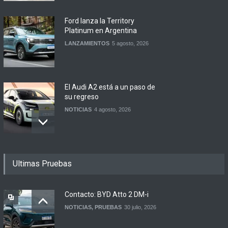
Ford lanza la Territory
Platinum en Argentina
LANZAMIENTOS
5 agosto, 2026
El Audi A2 está a un paso de
su regreso
NOTICIAS
4 agosto, 2026
Buenos Aires y otras
Ultimas Pruebas
ciudades anunciaron el
regreso del Smart más
esperado
Contacto: BYD Atto 2 DM-i
NOTICIAS
4 agosto, 2026
NOTICIAS
,
PRUEBAS
30 julio, 2026
Suzuki lanza el Across