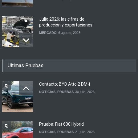
Julio 2026: las cifras de
producción y exportaciones
MERCADO
6 agosto, 2026
Los 15 autos más baratos
Ultimas Pruebas
de agosto 2026 en
Argentina
NOTICIAS
6 agosto, 2026
Contacto: BYD Atto 2 DM-i
NOTICIAS
,
PRUEBAS
30 julio, 2026
BMW lanza el X1 sDrive18
Efficient en Argentina
LANZAMIENTOS
6 agosto, 2026
Prueba: Fiat 600 Hybrid
NOTICIAS
,
PRUEBAS
21 julio, 2026