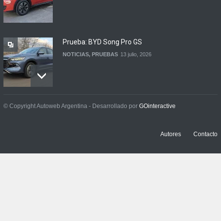
Prueba: BYD Song Pro GS
NOTICIAS
,
PRUEBAS
13 julio, 2026
Contacto: Jeep Wrangler
© Copyright Autoweb Argentina - Desarrollado por
GOinteractive
Rubicon 2p
NOTICIAS
,
PRUEBAS
3 julio, 2026
Autores
Contacto
Prueba: Renault Boreal
Iconic
NOTICIAS
,
PRUEBAS
29 junio, 2026