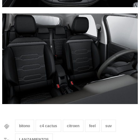
bitono
c4 cactus
citroen
feel
suv
LANZAMIENTOS