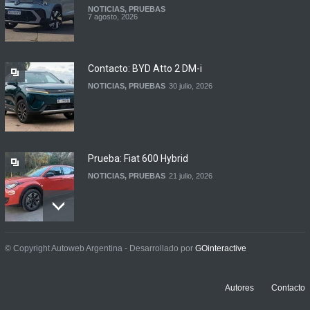
NOTICIAS
,
PRUEBAS
Argentina y Ecuador
7 agosto, 2026
firmaron un acuerdo
automotor
NOTICIAS
6 agosto, 2026
Contacto: BYD Atto 2 DM-i
NOTICIAS
,
PRUEBAS
30 julio, 2026
Prueba: Fiat 600 Hybrid
NOTICIAS
,
PRUEBAS
21 julio, 2026
Prueba: BYD Song Pro GS
© Copyright Autoweb Argentina - Desarrollado por
GOinteractive
NOTICIAS
,
PRUEBAS
13 julio, 2026
Autores
Contacto