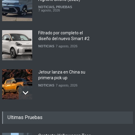
NOTICIAS
,
PRUEBAS
7 agosto, 2026
Filtrado por completo el
diseño del nuevo Smart #2
NOTICIAS
7 agosto, 2026
Jetour lanza en China su
primera pick up
NOTICIAS
7 agosto, 2026
Motomel lanza las
Ultimas Pruebas
renovadas S2 y Skua 150 en
Argentina
LANZAMIENTOS
,
MOTOWEB
7 agosto, 2026