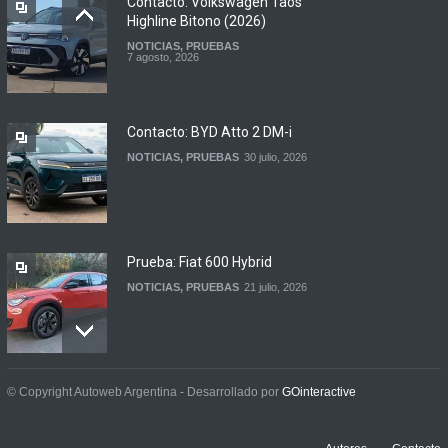
Contacto: Volkswagen Taos
Highline Bitono (2026)
NOTICIAS
,
PRUEBAS
Argentina y Ecuador
7 agosto, 2026
firmaron un acuerdo
automotor
NOTICIAS
6 agosto, 2026
Contacto: BYD Atto 2 DM-i
NOTICIAS
,
PRUEBAS
30 julio, 2026
Prueba: Fiat 600 Hybrid
NOTICIAS
,
PRUEBAS
21 julio, 2026
Prueba: BYD Song Pro GS
© Copyright Autoweb Argentina - Desarrollado por
GOinteractive
NOTICIAS
,
PRUEBAS
13 julio, 2026