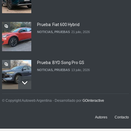
Contacto: Volkswagen Taos
Highline Bitono (2026)
NOTICIAS
,
PRUEBAS
7 agosto, 2026
Prueba: Fiat 600 Hybrid
NOTICIAS
,
PRUEBAS
21 julio, 2026
Prueba: BYD Song Pro GS
NOTICIAS
,
PRUEBAS
13 julio, 2026
Contacto: Jeep Wrangler
© Copyright Autoweb Argentina - Desarrollado por
GOinteractive
Rubicon 2p
NOTICIAS
,
PRUEBAS
3 julio, 2026
Autores
Contacto