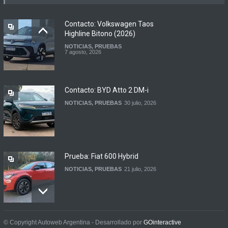
Argentina
LANZAMIENTOS
,
MOTOWEB
7 agosto, 2026
Contacto: Volkswagen Taos
Highline Bitono (2026)
NOTICIAS
,
PRUEBAS
Argentina y Ecuador
7 agosto, 2026
firmaron un acuerdo
automotor
NOTICIAS
6 agosto, 2026
Contacto: BYD Atto 2 DM-i
NOTICIAS
,
PRUEBAS
30 julio, 2026
Prueba: Fiat 600 Hybrid
NOTICIAS
,
PRUEBAS
21 julio, 2026
Prueba: BYD Song Pro GS
© Copyright Autoweb Argentina - Desarrollado por
GOinteractive