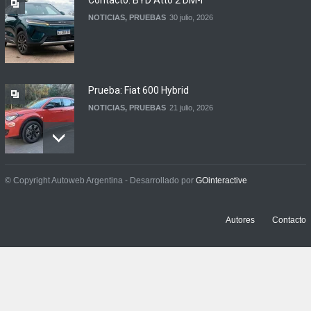
Contacto: BYD Atto 2 DM-i
NOTICIAS
,
PRUEBAS
30 julio, 2026
Prueba: Fiat 600 Hybrid
NOTICIAS
,
PRUEBAS
21 julio, 2026
Prueba: BYD Song Pro GS
© Copyright Autoweb Argentina - Desarrollado por
GOinteractive
NOTICIAS
,
PRUEBAS
13 julio, 2026
Autores
Contacto
Contacto: Jeep Wrangler
Rubicon 2p
NOTICIAS
,
PRUEBAS
3 julio, 2026