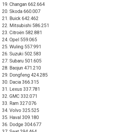
19. Changan 662.664
20. Skoda 660.007
21. Buick 642.462
22. Mitsubishi 586.251
23. Citroën 582.881
24. Opel 559.065
25. Wuling 557.991
26. Suzuki 502.583
27. Subaru 501.605
28. Baojun 471.210
29. Dongfeng 424.285
30. Dacia 366.315
31. Lexus 337.781
32. GMC 332.071
33. Ram 327.076
34. Volvo 325.525
35. Haval 309.180
36. Dodge 304.677
37. Seat 294.464