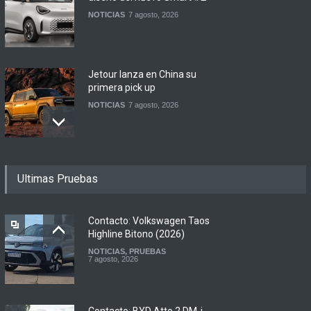
NOTICIAS
7 agosto, 2026
Jetour lanza en China su
primera pick up
NOTICIAS
7 agosto, 2026
Motomel lanza las
Ultimas Pruebas
renovadas S2 y Skua 150 en
Argentina
LANZAMIENTOS
,
MOTOWEB
7 agosto, 2026
Contacto: Volkswagen Taos
Highline Bitono (2026)
NOTICIAS
,
PRUEBAS
Argentina y Ecuador
7 agosto, 2026
firmaron un acuerdo
automotor
NOTICIAS
6 agosto, 2026