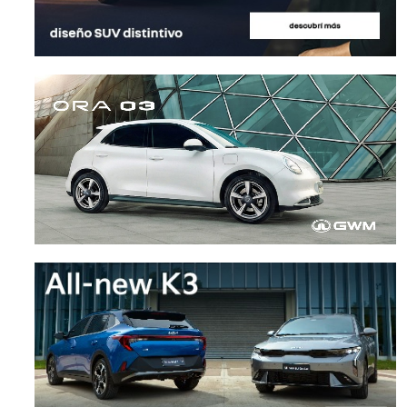
Modelos que pudieron ser
Junio 2026: las cifras
argentinos: Austin 1800
producción y exporta
ESPECIAL
,
NOTICIAS
24 julio, 2026
MERCADO
6 julio, 2026