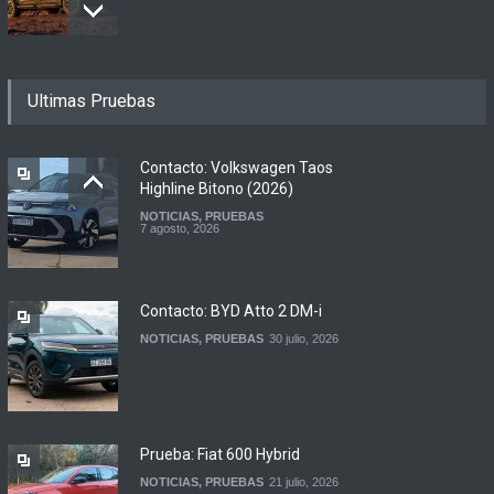
Motomel lanza las
Ultimas Pruebas
renovadas S2 y Skua 150 en
Argentina
LANZAMIENTOS
,
MOTOWEB
7 agosto, 2026
Contacto: Volkswagen Taos
Highline Bitono (2026)
NOTICIAS
,
PRUEBAS
Argentina y Ecuador
7 agosto, 2026
firmaron un acuerdo
automotor
NOTICIAS
6 agosto, 2026
Contacto: BYD Atto 2 DM-i
NOTICIAS
,
PRUEBAS
30 julio, 2026
Prueba: Fiat 600 Hybrid
NOTICIAS
,
PRUEBAS
21 julio, 2026