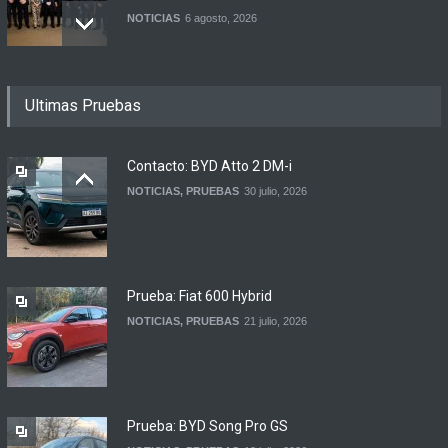
NOTICIAS
6 agosto, 2026
Los DS también se venderán
Ultimas Pruebas
en concesionarios de
Citroën y Peugeot
NOTICIAS
6 agosto, 2026
Contacto: BYD Atto 2 DM-i
NOTICIAS
,
PRUEBAS
30 julio, 2026
Julio 2026: las cifras de
producción y exportaciones
MERCADO
6 agosto, 2026
Prueba: Fiat 600 Hybrid
NOTICIAS
,
PRUEBAS
21 julio, 2026
Prueba: BYD Song Pro GS