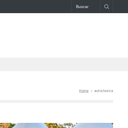
Home
autoclasica