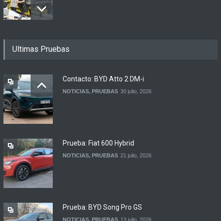
Los 15 autos más baratos
Ultimas Pruebas
de agosto 2026 en
Argentina
NOTICIAS
6 agosto, 2026
Contacto: BYD Atto 2 DM-i
NOTICIAS
,
PRUEBAS
30 julio, 2026
BMW lanza el X1 sDrive18
Efficient en Argentina
LANZAMIENTOS
6 agosto, 2026
Prueba: Fiat 600 Hybrid
NOTICIAS
,
PRUEBAS
21 julio, 2026
Prueba: BYD Song Pro GS
NOTICIAS
,
PRUEBAS
13 julio, 2026