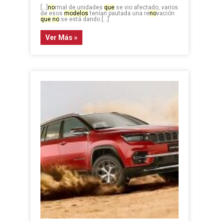
[…]
no
rmal de unidades
que
se vio afectado, varios
de esos
modelos
tenían pautada una re
no
vación
que
no
se está dando […]
Ver Más »