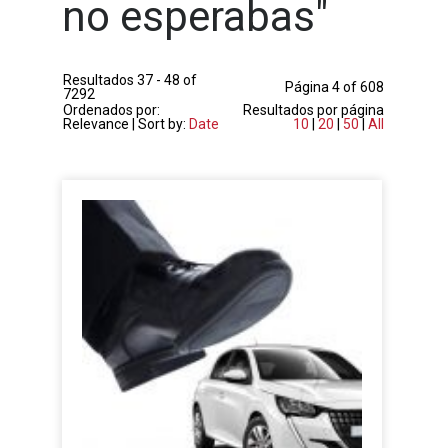
no esperabas
"
Resultados 37 - 48 of
Página 4 of 608
7292
Ordenados por:
Resultados por página
Relevance | Sort by:
Date
10
|
20
|
50
|
All