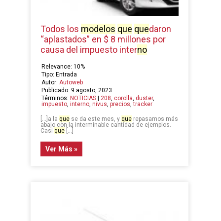
Todos los
modelos
que
que
daron
“aplastados” en $ 8 millones por
causa del impuesto inter
no
Relevance: 10%
Tipo: Entrada
Autor:
Autoweb
Publicado: 9 agosto, 2023
Términos:
NOTICIAS
|
208
,
corolla
,
duster
,
impuesto
,
interno
,
nivus
,
precios
,
tracker
[…]a la
que
se da este mes, y
que
repasamos más
abajo con la interminable cantidad de ejemplos.
Casi
que
[…]
Ver Más »