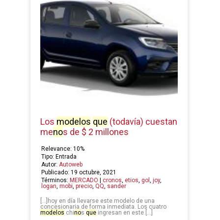
Los
modelos
que
(todavía) cuestan
me
no
s de $ 2 millones
Relevance: 10%
Tipo: Entrada
Autor:
Autoweb
Publicado: 19 octubre, 2021
Términos:
MERCADO
|
cronos
,
etios
,
gol
,
joy
,
logan
,
mobi
,
precio
,
QQ
,
sander
[…]hoy en día llevarse este modelo de una
concesionaria de forma inmediata. Los cuatro
modelos
chi
no
s
que
ingresan en este […]