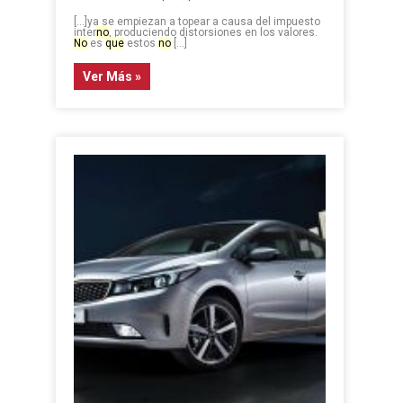
[…]ya se empiezan a topear a causa del impuesto
inter
no
, produciendo distorsiones en los valores.
No
es
que
estos
no
[…]
Ver Más »