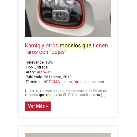
Kamiq y otros
modelos
que
tienen
faros con “cejas”
Relevance: 10%
Tipo: Entrada
Autor:
Autoweb
Publicado: 28 febrero, 2019
Términos:
NOTICIAS
|
cejas
,
faros
,
led
,
opticas
[…]2016, Citroën se la jugó por este diseño en un
modelo
que
no
era un SUV. Y el resultado
no
[…]
Ver Más »