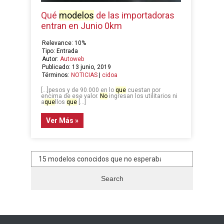
Qué
modelos
de las importadoras
entran en Junio 0km
Relevance: 10%
Tipo: Entrada
Autor:
Autoweb
Publicado: 13 junio, 2019
Términos:
NOTICIAS
|
cidoa
[…]pesos y de 90.000 en lo
que
cuestan por
encima de ese valor.
No
ingresan los utilitarios ni
a
que
llos
que
[…]
Ver Más »
Paginación
Search
de
for:
entradas