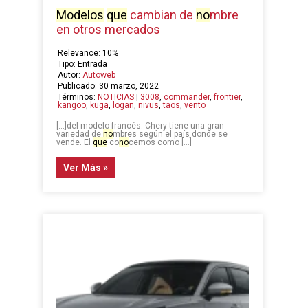
Modelos
que
cambian de
no
mbre
en otros mercados
Relevance: 10%
Tipo: Entrada
Autor:
Autoweb
Publicado: 30 marzo, 2022
Términos:
NOTICIAS
|
3008
,
commander
,
frontier
,
kangoo
,
kuga
,
logan
,
nivus
,
taos
,
vento
[…]del modelo francés. Chery tiene una gran
variedad de
no
mbres según el país donde se
vende. El
que
co
no
cemos como […]
Ver Más »