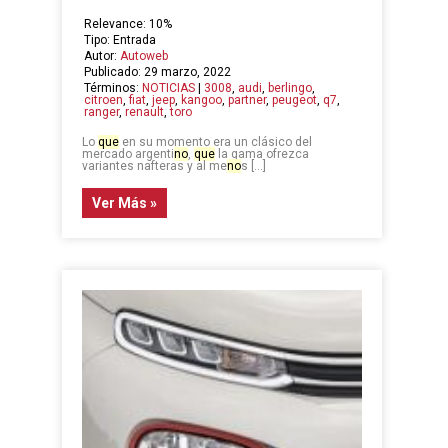
Relevance: 10%
Tipo: Entrada
Autor:
Autoweb
Publicado: 29 marzo, 2022
Términos:
NOTICIAS
|
3008
,
audi
,
berlingo
,
citroen
,
fiat
,
jeep
,
kangoo
,
partner
,
peugeot
,
q7
,
ranger
,
renault
,
toro
Lo
que
en su momento era un clásico del
mercado argenti
no
,
que
la gama ofrezca
variantes nafteras y al me
no
s […]
Ver Más »