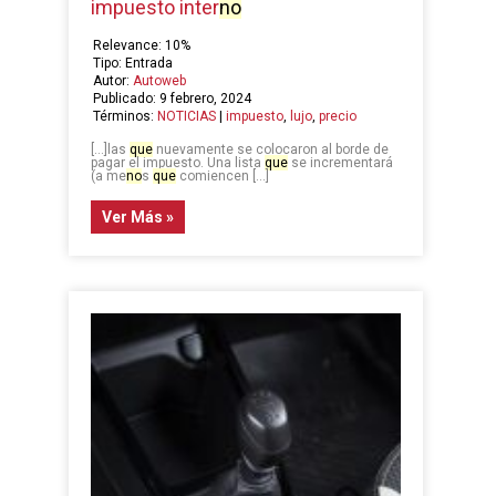
impuesto inter
no
Relevance: 10%
Tipo: Entrada
Autor:
Autoweb
Publicado: 9 febrero, 2024
Términos:
NOTICIAS
|
impuesto
,
lujo
,
precio
[…]las
que
nuevamente se colocaron al borde de
pagar el impuesto. Una lista
que
se incrementará
(a me
no
s
que
comiencen […]
Ver Más »