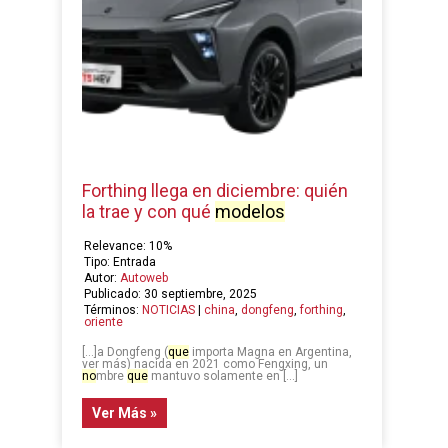
Forthing llega en diciembre: quién
la trae y con qué
modelos
Relevance: 10%
Tipo: Entrada
Autor:
Autoweb
Publicado: 30 septiembre, 2025
Términos:
NOTICIAS
|
china
,
dongfeng
,
forthing
,
oriente
[…]a Dongfeng (
que
importa Magna en Argentina,
ver más) nacida en 2021 como Fengxing, un
no
mbre
que
mantuvo solamente en […]
Ver Más »