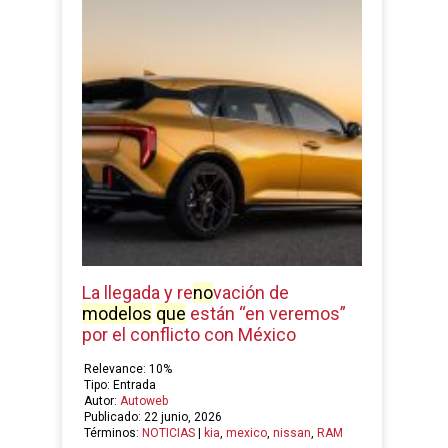
La llegada y re
no
vación de
modelos
que
están “en veremos”
por el conflicto con México
Relevance: 10%
Tipo: Entrada
Autor:
Autoweb
Publicado: 22 junio, 2026
Términos:
NOTICIAS
|
kia
,
mexico
,
nissan
,
RAM