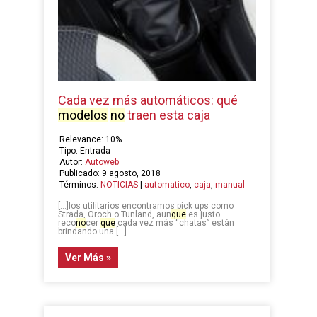
Cada vez más automáticos: qué
modelos
no
traen esta caja
Relevance: 10%
Tipo: Entrada
Autor:
Autoweb
Publicado: 9 agosto, 2018
Términos:
NOTICIAS
|
automatico
,
caja
,
manual
[…]los utilitarios encontramos pick ups como
Strada, Oroch o Tunland, aun
que
es justo
reco
no
cer
que
cada vez más “chatas” están
brindando una […]
Ver Más »