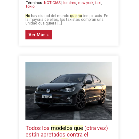
Términos:
NOTICIAS
|
londres
,
new york
,
taxi
,
tokio
No
hay ciudad del mundo
que
no
tenga taxis. En
la mayoría de ellas, los taxistas compran una
unidad cualquiera […]
Ver Más »
Todos los
modelos
que
(otra vez)
están apretados contra el