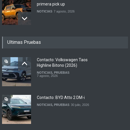
primera pick up
NOTICIAS
7 agosto, 2026
Motomel lanza las
Ultimas Pruebas
renovadas S2 y Skua 150 en
Argentina
LANZAMIENTOS
,
MOTOWEB
7 agosto, 2026
Contacto: Volkswagen Taos
Highline Bitono (2026)
NOTICIAS
,
PRUEBAS
Argentina y Ecuador
7 agosto, 2026
firmaron un acuerdo
automotor
NOTICIAS
6 agosto, 2026
Contacto: BYD Atto 2 DM-i
NOTICIAS
,
PRUEBAS
30 julio, 2026