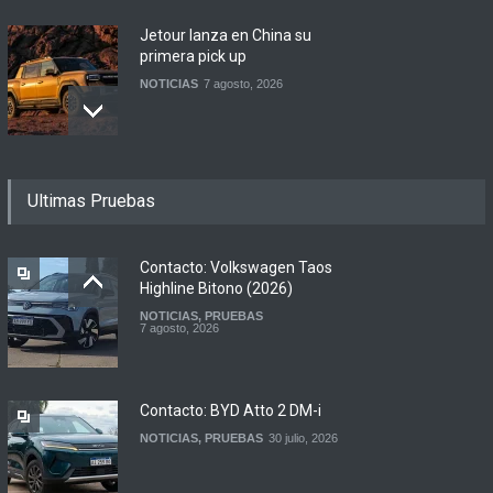
Jetour lanza en China su
primera pick up
NOTICIAS
7 agosto, 2026
Motomel lanza las
Ultimas Pruebas
renovadas S2 y Skua 150 en
Argentina
LANZAMIENTOS
,
MOTOWEB
7 agosto, 2026
Contacto: Volkswagen Taos
Highline Bitono (2026)
NOTICIAS
,
PRUEBAS
Argentina y Ecuador
7 agosto, 2026
firmaron un acuerdo
automotor
NOTICIAS
6 agosto, 2026
Contacto: BYD Atto 2 DM-i
NOTICIAS
,
PRUEBAS
30 julio, 2026